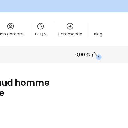
Mon compte
FAQ’S
Commande
Blog
0,00
€
0
aud homme
le