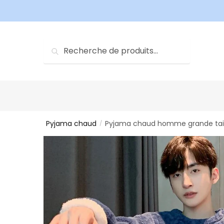
Sauter
Skip
à
to
la
content
navigation
Recherche
Recherche
pour :
Pyjama chaud
Pyjama chaud homme grande tail
/