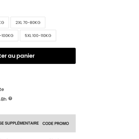
KG
2XL 70-80KG
-100KG
5XL 100-110KG
ter au panier
te
/48h