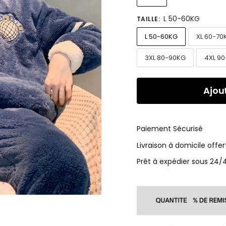
L 50-60KG
TAILLE
:
L 50-60KG
XL 60-70
3XL 80-90KG
4XL 90
Ajou
Paiement Sécurisé
Livraison à domicile offer
Prêt à expédier sous 24